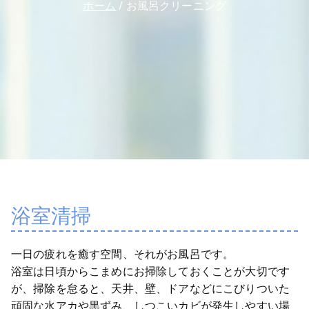
ル清
ホーム
お風呂クリーニング
掃、マ
ンショ
ン清掃
やハウ
スクリ
ーニン
グはお
任せく
ださ
い。
浴室清掃
一日の疲れを癒す空間、それがお風呂です。
浴室は日頃からこまめにお掃除しておくことが大切です
が、掃除を怠ると、天井、壁、ドアなどにこびりついた
頑固な水アカや黒ずみ、しつこいカビが発生しやすい場