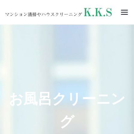
内
容
奈良県
奈良
を
のビル
の
ス
メンテ
キ
K.K.S
ナン
ッ
|
ス・ハ
プ
ウスク
リーニ
ングを
行って
いる清
掃会社
お風呂クリーニン
です。
店舗・
オフィ
グ
ス清
掃、ビ